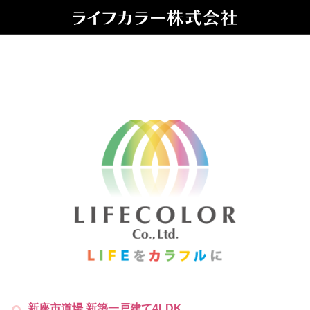
新座市道場 新築一戸建て4LDK